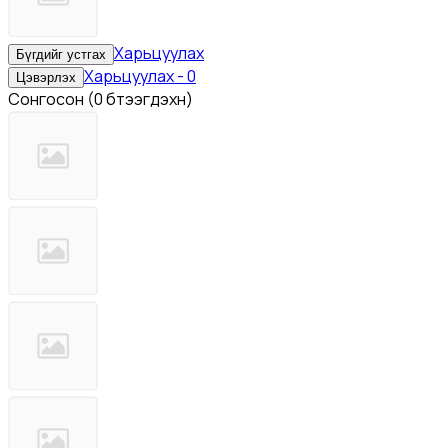
Харьцуулах
Бүгдийг устгах
Харьцуулах
-
0
Цэвэрлэх
Сонгосон
(
0 бүтээгдэхүүн
)