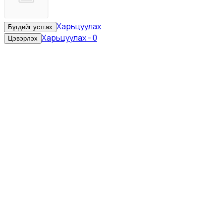
Харьцуулах
Бүгдийг устгах
Харьцуулах
-
0
Цэвэрлэх