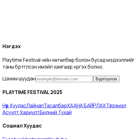
Нэгдэх
Playtime Festival-ийн хөтөлбөр болон бусад мэдээллийг
таны бүртгүүлсэн имэйл хаягаар хүргэх болно.
Цахим шуудан
Бүртгүүлэх
PLAYTIME FESTIVAL 2025
Нүүр Хуудас​
Лайнап
Тасалбар
ХААНА БАЙРЛАХ
Түгээмэл
Асуулт Хариулт​
Бидний Тухай
Сошиал Хуудас