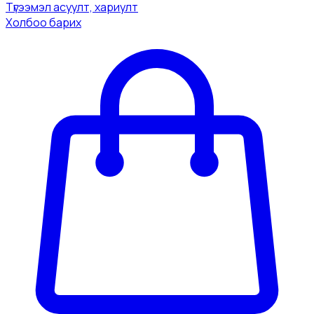
Tүгээмэл асуулт, хариулт
Холбоо барих