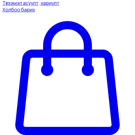
Tүгээмэл асуулт, хариулт
Холбоо барих