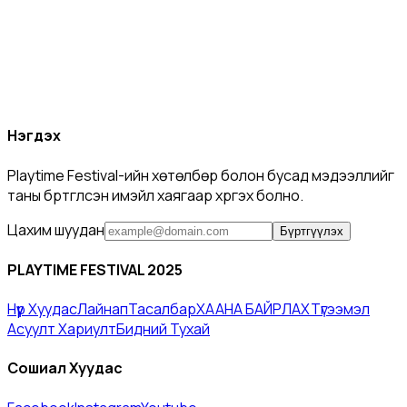
Нэгдэх
Playtime Festival-ийн хөтөлбөр болон бусад мэдээллийг
таны бүртгүүлсэн имэйл хаягаар хүргэх болно.
Цахим шуудан
Бүртгүүлэх
PLAYTIME FESTIVAL 2025
Нүүр Хуудас​
Лайнап
Тасалбар
ХААНА БАЙРЛАХ
Түгээмэл
Асуулт Хариулт​
Бидний Тухай
Сошиал Хуудас