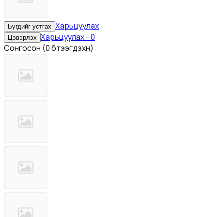
Харьцуулах
Бүгдийг устгах
Харьцуулах
-
0
Цэвэрлэх
Сонгосон
(
0 бүтээгдэхүүн
)