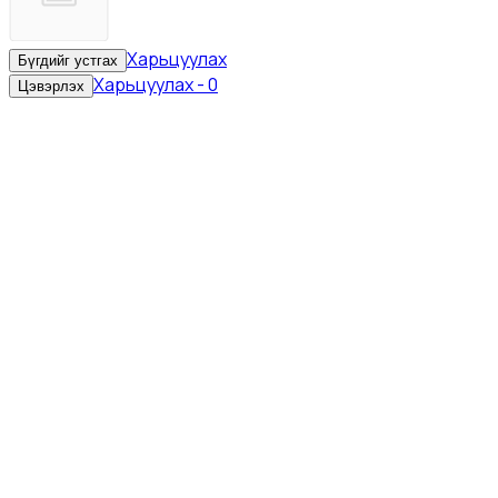
Харьцуулах
Бүгдийг устгах
Харьцуулах
-
0
Цэвэрлэх