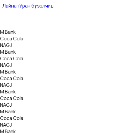
Лайнап
Уран бүтээлчид