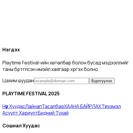
Нэгдэх
Playtime Festival-ийн хөтөлбөр болон бусад мэдээллийг
таны бүртгүүлсэн имэйл хаягаар хүргэх болно.
Цахим шуудан
Бүртгүүлэх
PLAYTIME FESTIVAL 2025
Нүүр Хуудас​
Лайнап
Тасалбар
ХААНА БАЙРЛАХ
Түгээмэл
Асуулт Хариулт​
Бидний Тухай
Сошиал Хуудас