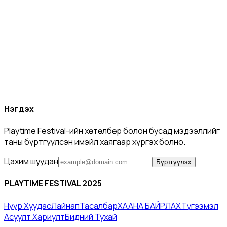
Нэгдэх
Playtime Festival-ийн хөтөлбөр болон бусад мэдээллийг
таны бүртгүүлсэн имэйл хаягаар хүргэх болно.
Цахим шуудан
Бүртгүүлэх
PLAYTIME FESTIVAL 2025
Нүүр Хуудас​
Лайнап
Тасалбар
ХААНА БАЙРЛАХ
Түгээмэл
Асуулт Хариулт​
Бидний Тухай