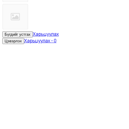
Харьцуулах
Бүгдийг устгах
Харьцуулах
-
0
Цэвэрлэх